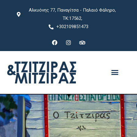
Αλκυόνης 77, Παναγίτσα - Παλαιό Φάληρο,
ΤΚ:17562,
+302109851473
ΣΧΕΤΙΚΑ ΜΕ ΜΑΣ